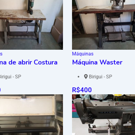
s
Máquinas
a de abrir Costura
Máquina Waster
irigui - SP
Birigui - SP
0
R$
400