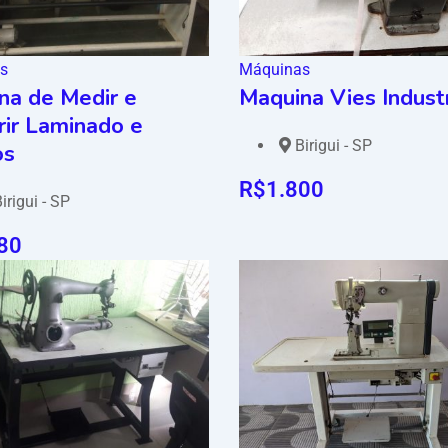
s
Máquinas
na de Medir e
Maquina Vies Industr
rir Laminado e
Birigui - SP
os
R$
1.800
irigui - SP
80