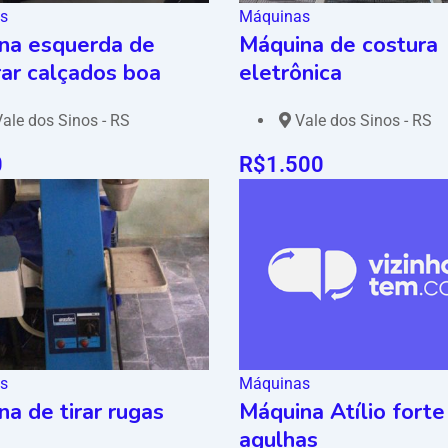
s
Máquinas
na esquerda de
Máquina de costura
rar calçados boa
eletrônica
ale dos Sinos - RS
Vale dos Sinos - RS
0
R$
1.500
s
Máquinas
a de tirar rugas
Máquina Atílio forte
agulhas