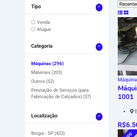
Tipo
Venda
Alugue
Categoria
Máquinas
(296)
Materiais
(203)
Máquina
Outros
(52)
Máqui
Prestação de Serviços (para
1001
Fabricação de Calçados)
(37)
B
Localização
R$
6.5
Birigui - SP
(423)