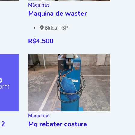
Máquinas
Maquina de waster
Birigui - SP
R$
4.500
Máquinas
 2
Mq rebater costura