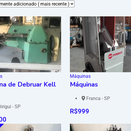
s
Máquinas
na de Debruar Kell
Máquinas
Franca - SP
irigui - SP
R$
999
00