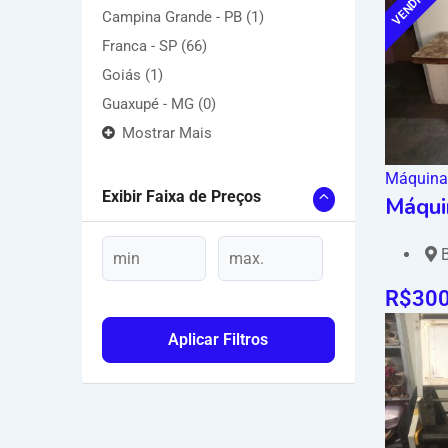
VENDIDO
Campina Grande - PB
(1)
Franca - SP
(66)
Goiás
(1)
Guaxupé - MG
(0)
Mostrar Mais
Máquina
Exibir Faixa de Preços
Máquin
B
R$
30
Aplicar Filtros