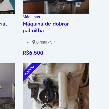
Máquinas
ial
Máquina de dobrar
palmilha
Birigui - SP
R$
6.500
VENDIDO