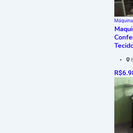
Máquina
Maqui
Confe
Tecid
B
R$
6.9