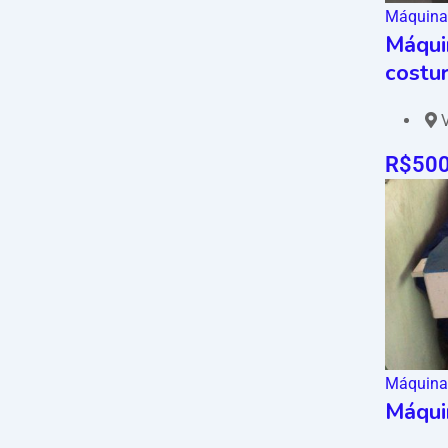
Máquina
Máqui
costu
V
R$
50
Máquina
Máquin