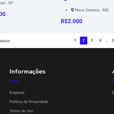
aú - SP
Nova Serrana - MG
00
R$
2.000
1
2
3
4
...
2
terior
Informações
Empresa
Política de Privacidade
Termo de Uso