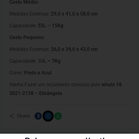
Cesto Médio:
Medidas Externas:
29,0 x 41,0 x 58,0 cm
Capacidade:
55L – 15Kg
Cesto Pequeno:
Medidas Externas:
26,0 x 34,0 x 43,0 cm
Capacidade: 30
L – 7Kg
Cores:
Preto e Azul
Venha Fazer um orçamento conosco pelo
whats 18
3021-2138 – Elisângela
Share: