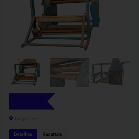
R$
20.000
Birigui - SP
Detalhes
Recursos