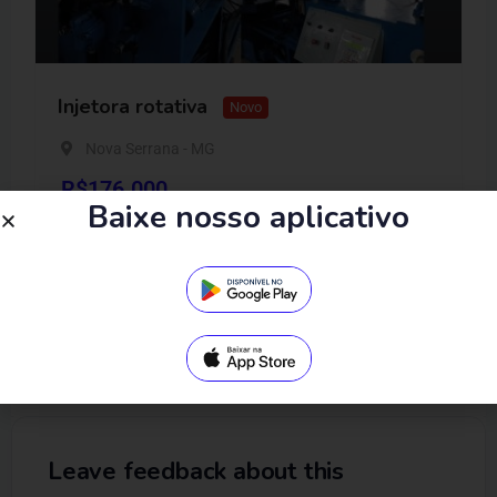
Injetora rotativa
Novo
Nova Serrana - MG
R$
176.000
Baixe nosso aplicativo
Leave feedback about this