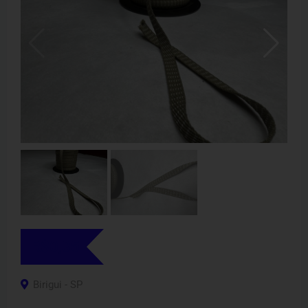
R$
0,35
Birigui - SP