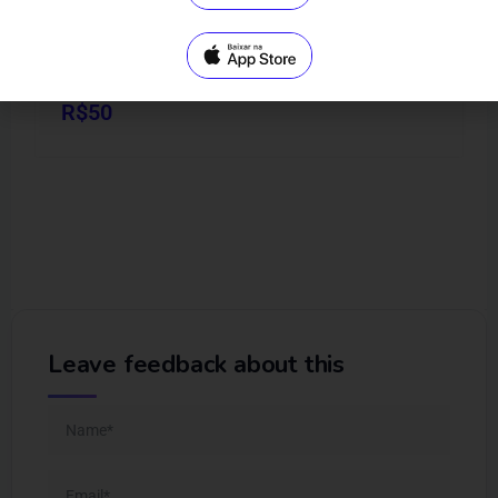
Mimos de Deus
Nova Serrana - MG
R$
50
Leave feedback about this