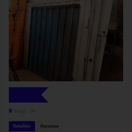
R$
1.100
Birigui - SP
Detalhes
Recursos