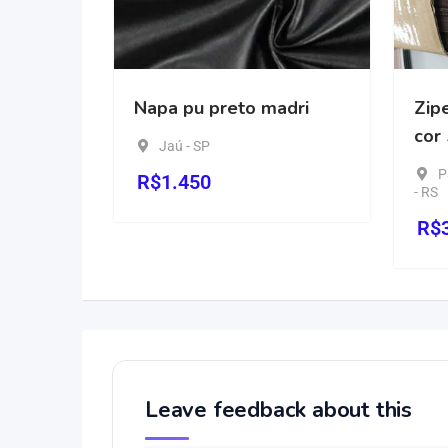
Napa pu preto madri
Ziper YKK 4,5
cor 570 café
Jaú - SP
Paranhana / Enc
R$
1.450
- RS
R$
3,90
Leave feedback about this