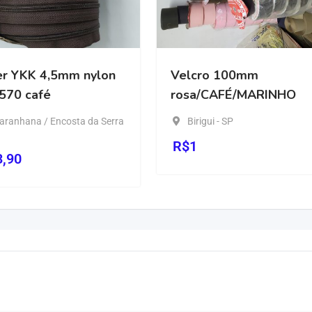
mm nylon
Velcro 100mm
El
rosa/CAFÉ/MARINHO
osta da Serra
Birigui - SP
R
R$
1