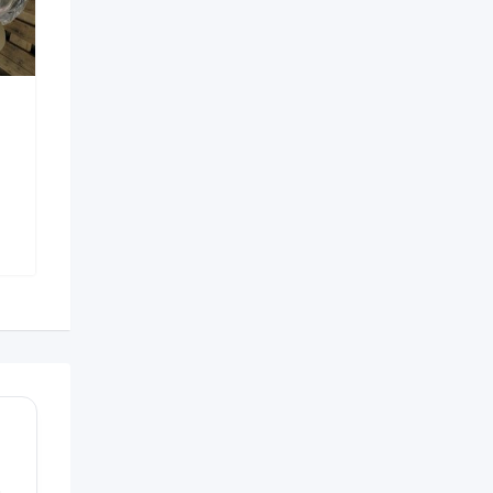
ásticos diversos
Napa pu preto madri
Birigui - SP
Jaú - SP
$
1
R$
1.450