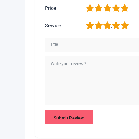
1
2
3
4
5
Price
1
2
3
4
5
Service