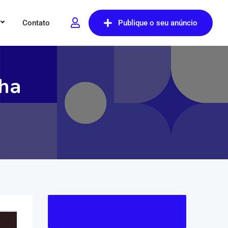
Contato
Publique o seu anúncio
lha
R$
2.200