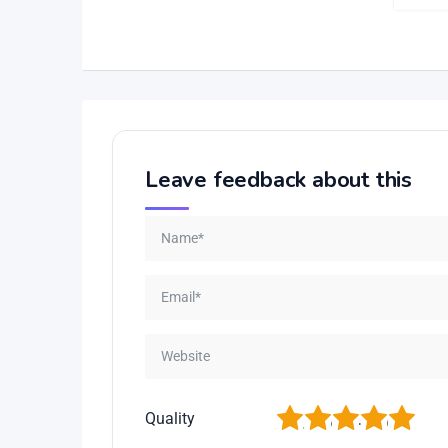
Leave feedback about this
1
2
3
4
5
Quality