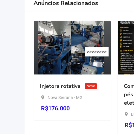
Anúncios Relacionados
bico
Injetora rotativa
Compr
Novo
pés já
Nova Serrana - MG
eletrô
R$
176.000
Birig
R$
13,