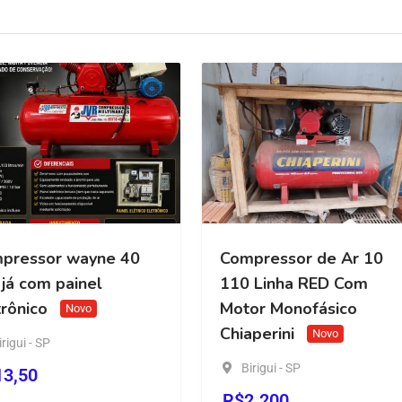
essor wayne 40
Compressor de Ar 10
 com painel
110 Linha RED Com
nico
Motor Monofásico
Novo
Chiaperini
Novo
ui - SP
Birigui - SP
50
R$
2.200