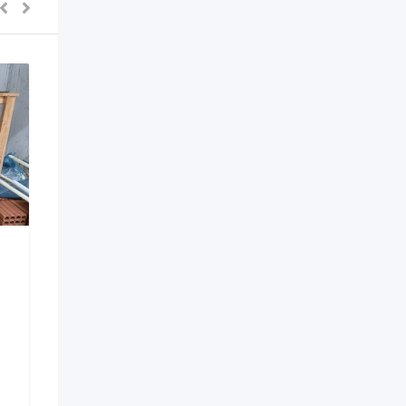
Máquina de montar bico
Injetora rotat
TM-012
Novo
Nova Serrana 
Birigui - SP
R$
176.000
R$
14.000