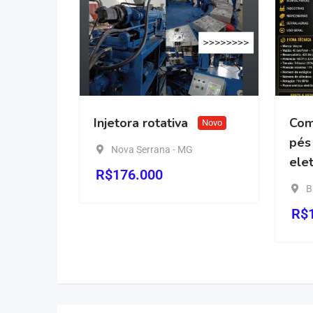
o
Injetora rotativa
Compresso
Novo
pés já com
Nova Serrana - MG
eletrônico
R$
176.000
Birigui - SP
R$
13,50