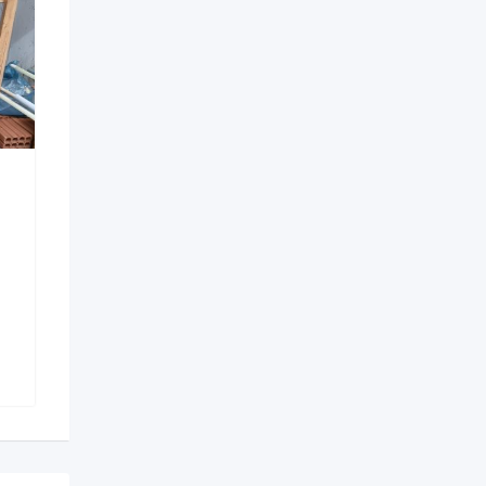
Máquina de montar bico
Injetora rotativa
TM-012
Novo
Nova Serrana - MG
Birigui - SP
R$
176.000
R$
14.000