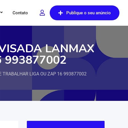
Contato
Publique o seu anúncio
EVISADA LANMAX
6 993877002
 TRABALHAR LIGA OU ZAP 16 993877002