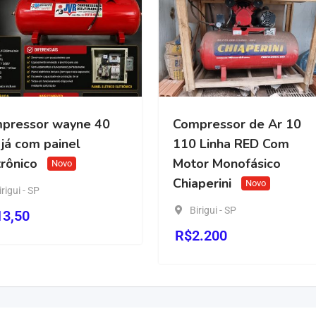
r wayne 40
Compressor de Ar 10
 painel
110 Linha RED Com
Motor Monofásico
Novo
Chiaperini
Novo
Birigui - SP
R$
2.200