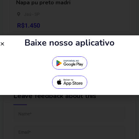
Napa pu preto madri
Jaú - SP
R$
1.450
Baixe nosso aplicativo
Leave feedback about this