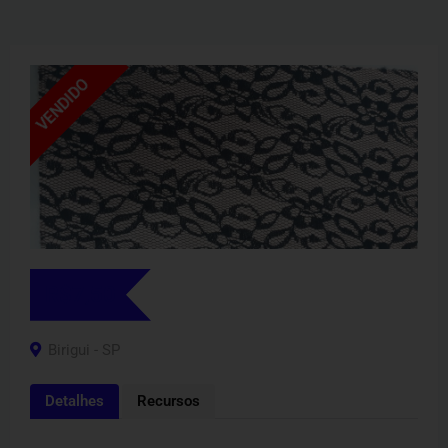
VENDIDO
R$
7,50
Birigui - SP
Detalhes
Recursos