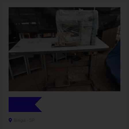
R$
450
Birigui - SP