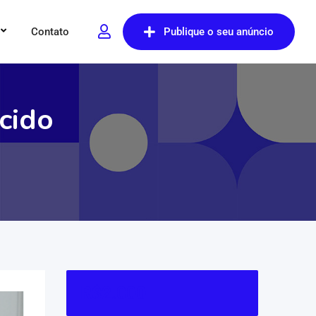
Contato
Publique o seu anúncio
cido
R$
2.000