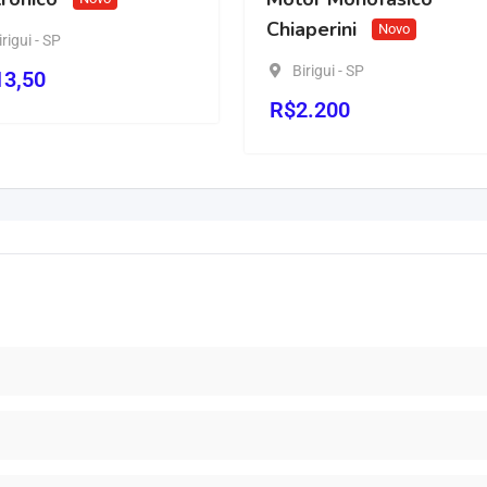
Bi
Chiaperini
Novo
R$
1
Birigui - SP
R$
2.200