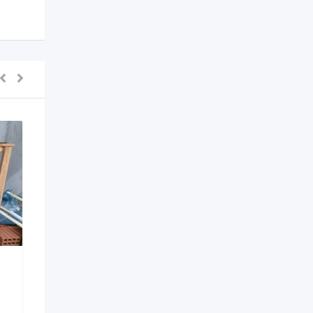
ina de montar bico
Injetora rotativa
Novo
012
Novo
Nova Serrana - MG