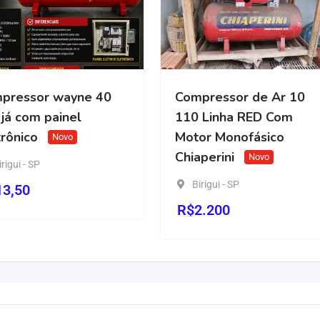
wayne 40
Compressor de Ar 10
inel
110 Linha RED Com
Motor Monofásico
ovo
Chiaperini
Novo
Birigui - SP
R$
2.200