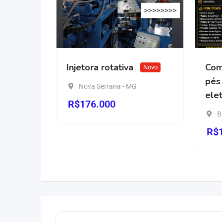
Injetora rotativa
Compressor 
Novo
pés já com pa
Nova Serrana - MG
eletrônico
N
R$
176.000
Birigui - SP
R$
13,50