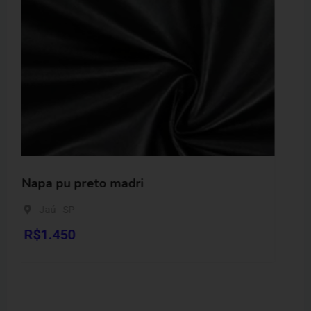
Ziper YKK 4,5mm nylon c
Paranhana / Encosta da Serra 
R$
3,90