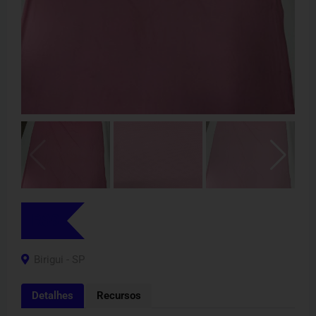
R$
9
Birigui - SP
Detalhes
Recursos