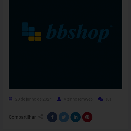
20 de junho de 2024
VizinhoTemWeb
(0)
Compartilhar