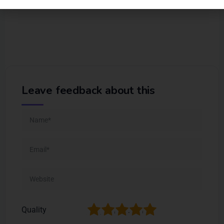
Leave feedback about this
1
2
3
4
5
Quality