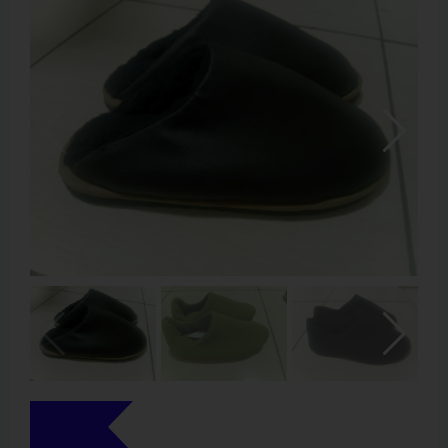
R$
60