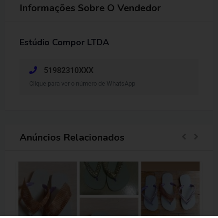
Informações Sobre O Vendedor
Estúdio Compor LTDA
51982310XXX
Clique para ver o número de WhatsApp
Anúncios Relacionados